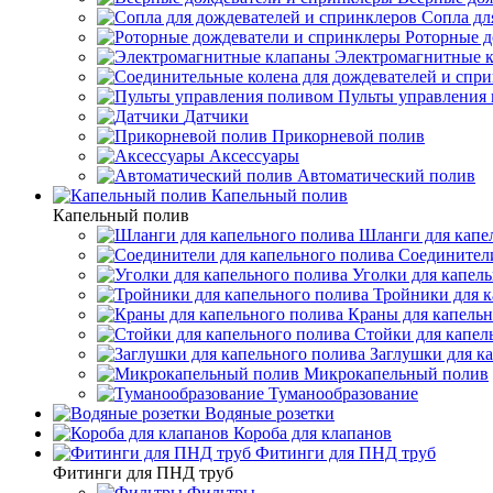
Сопла дл
Роторные д
Электромагнитные 
Пульты управления
Датчики
Прикорневой полив
Аксессуары
Автоматический полив
Капельный полив
Капельный полив
Шланги для капе
Соединители
Уголки для капел
Тройники для к
Краны для капельн
Стойки для капел
Заглушки для к
Микрокапельный полив
Туманообразование
Водяные розетки
Короба для клапанов
Фитинги для ПНД труб
Фитинги для ПНД труб
Фильтры