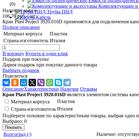
Емкости цилиндрическ
(0)
Комплектующие и 
Наличие: много
Трубы ПНД
106.70 руб.
/ шт.
Кабель
Кран Plast Project 3920.016D применяется для подключения ка
Полное описание
Материал корпуса
Пластик
Страна-изготовитель
Италия
В корзину
Купить в один клик
Подарок при покупке
Дарим подарок при покупке данного товара
Выбрать подарок
Поделиться
Описание
Характеристики
Наличие
Отзывы
Кран Plast Project 3920.016D
является элементом системы капе
Пластик
Материал корпуса
Италия
Страна-изготовитель
Подберите похожие по характеристикам товары, выбрав одно и
Выбрано:
0
Показать
Вoлгогpaд (/)
Наличие:
отсутству