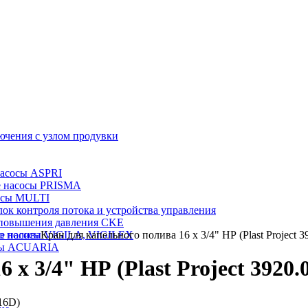
ючения с узлом продувки
насосы ASPRI
е насосы PRISMA
осы MULTI
лок контроля потока и устройства управления
 повышения давления CKE
о полива
е насосы VIGILA, VIGILEX
Кран для капельного полива 16 x 3/4" НР (Plast Project 
сы ACUARIA
 x 3/4" НР (Plast Project 3920.