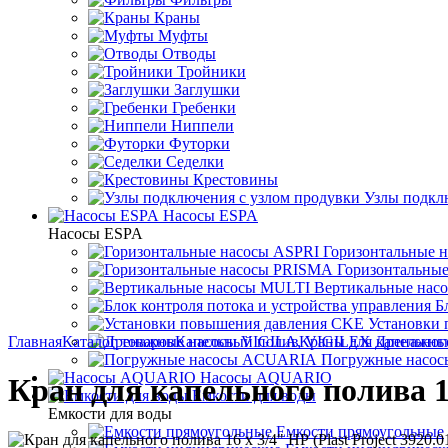
Краны
Муфты
Отводы
Тройники
Заглушки
Гребенки
Ниппели
Футорки
Седелки
Крестовины
Узлы подкл
Насосы ESPA
Насосы ESPA
Горизонтальные 
Горизонтальны
Вертикальные нас
Б
Установки
Главная
Каталог товаров
Капельный полив
Краны для капельног
Дренажны
Погружные насо
Насосы AQUARIO
Кран для капельного полива 16
Емкости для воды
Емкости для воды
Емкости прямоугольные