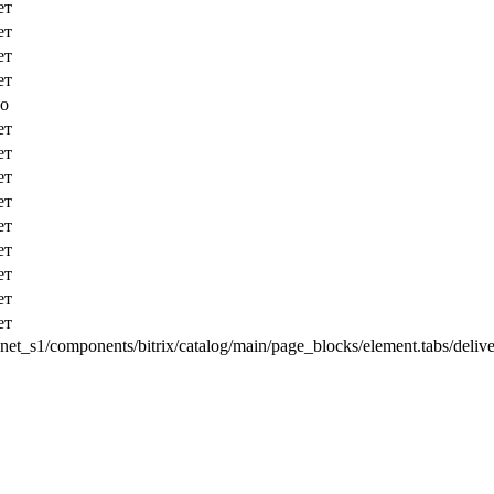
ет
ет
ет
ет
но
ет
ет
ет
ет
ет
ет
ет
ет
ет
net_s1/components/bitrix/catalog/main/page_blocks/element.tabs/deliv