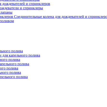
я дождевателей и спринклеров
ождеватели и спринклеры
клапаны
Соединительные колена для дождевателей и спринклер
 поливом
льного полива
 для капельного полива
ьного полива
апельного полива
ого полива
ьного полива
апельного полива