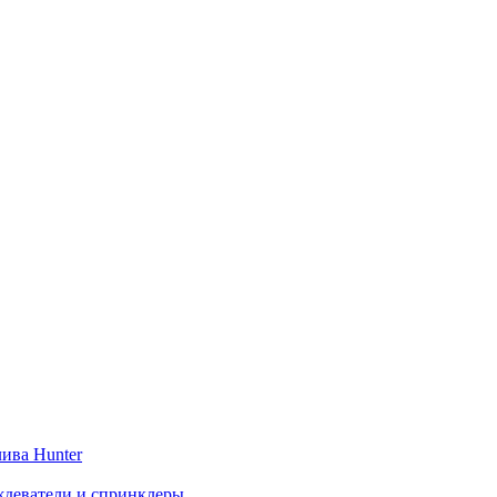
ива Hunter
деватели и спринклеры