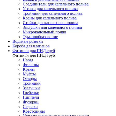
Соединители для капельного полива
Уголки для капельного полива
Тройники для капельного полива
Краны для капельного полива
Стойки для капельного полива
Заглушки для капельного полива
Микрокапельный полив
Туманообразование
Водяные розетки
Короба для клапанов
Фитинги для ПНД труб
Фитинги для ПНД труб
Назад
Фильтры
Краны
Муфты
Отводы
Тройники
Заглушки
Гребенки
Ниппели
Футорки
Седелки
Крестовины
Узлы подключения с узлом продувки