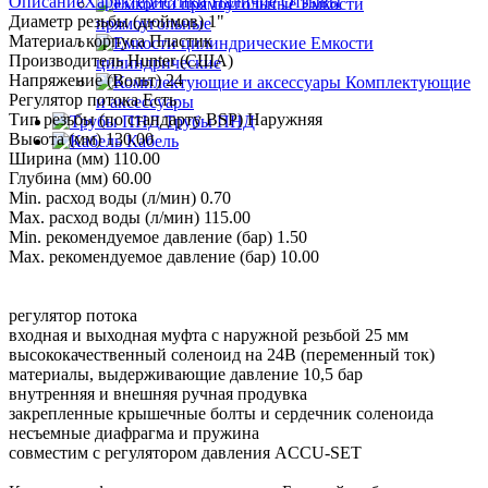
Описание
Характеристики
Наличие
Отзывы
Емкости
Диаметр резьбы (дюймов) 1"
прямоугольные
Материал корпуса Пластик
Емкости
Производитель Hunter (США)
цилиндрические
Напряжение (Вольт) 24
Комплектующие
Регулятор потока Есть
и аксессуары
Тип резьбы (по стандарту BSP) Наружняя
Трубы ПНД
Высота (мм) 130.00
Кабель
Ширина (мм) 110.00
Глубина (мм) 60.00
Min. расход воды (л/мин) 0.70
Max. расход воды (л/мин) 115.00
Min. рекомендуемое давление (бар) 1.50
Max. рекомендуемое давление (бар) 10.00
регулятор потока
входная и выходная муфта с наружной резьбой 25 мм
высококачественный соленоид на 24В (переменный ток)
материалы, выдерживающие давление 10,5 бар
внутренняя и внешняя ручная продувка
закрепленные крышечные болты и сердечник соленоида
несъемные диафрагма и пружина
совместим с регулятором давления ACCU-SET