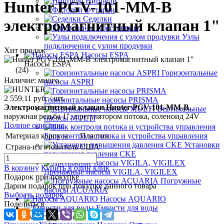
Ниппели
Hunter PGV-101-MM-B
Футорки
Седелки
электромагнитный клапан 1"
Крестовины
Узлы
подключения с узлом продувки
Хит продаж
Насосы ESPA
Насосы ESPA
(24)
Горизонтальные
Наличие: много
насосы ASPRI
2 559.11 руб.
/ шт.
Горизонтальные насосы PRISMA
Электромагнитный клапан Hunter PGV-101-MM-B
,
Вертикальные
наружная резьба 1", с регулятором потока, соленоид 24V
насосы MULTI
Полное описание
Материал корпуса
Пластик
Блок контроля потока и устройства управления
Установки
Страна-изготовитель
США
повышения давления CKE
В корзину
Купить в один клик
Дренажные насосы VIGILA, VIGILEX
Подарок при покупке
Погружные
Дарим подарок при покупке данного товара
насосы ACUARIA
Выбрать подарок
Насосы AQUARIO
Поделиться
Емкости для воды
Емкости для воды