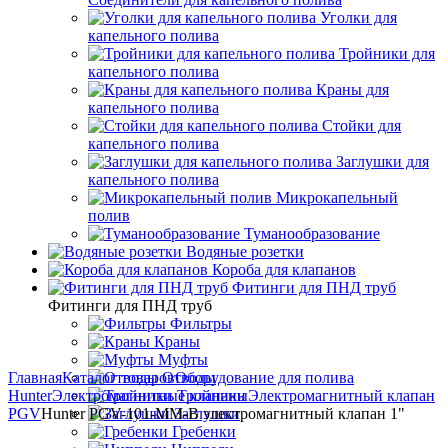
Уголки для
капельного полива
Тройники для
капельного полива
Краны для
капельного полива
Стойки для
капельного полива
Заглушки для
капельного полива
Микрокапельный
полив
Туманообразование
Водяные розетки
Короба для клапанов
Фитинги для ПНД труб
Фитинги для ПНД труб
Фильтры
Краны
Муфты
Главная
Каталог товаров
Отводы
Оборудование для полива
Hunter
Электромагнитные клапаны
Тройники
Электромагнитный клапан
PGV
Hunter PGV-101-MM-B электромагнитный клапан 1"
Заглушки
Гребенки