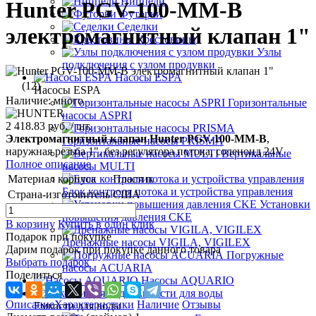
Ниппели
Hunter PGV-100-MM-B
Футорки
Седелки
электромагнитный клапан 1"
Крестовины
Узлы
подключения с узлом продувки
Насосы ESPA
(12)
Насосы ESPA
Наличие: много
Горизонтальные
насосы ASPRI
2 418.83 руб.
/ шт.
Электромагнитный клапан Hunter PGV-100-MM-B
,
Горизонтальные насосы PRISMA
наружная резьба 1", без регулятора потока, соленоид 24V
Вертикальные
Полное описание
насосы MULTI
Материал корпуса
Пластик
Блок контроля потока и устройства управления
Страна-изготовитель
США
Установки
повышения давления CKE
В корзину
Купить в один клик
Подарок при покупке
Дренажные насосы VIGILA, VIGILEX
Дарим подарок при покупке данного товара
Погружные
Выбрать подарок
насосы ACUARIA
Поделиться
Насосы AQUARIO
Емкости для воды
Описание
Характеристики
Наличие
Отзывы
Емкости для воды