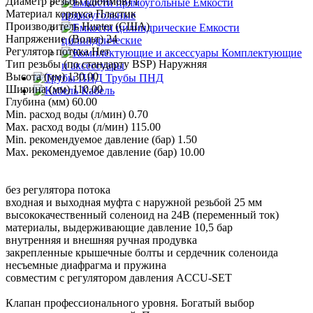
Диаметр резьбы (дюймов) 1
Емкости
Материал корпуса Пластик
прямоугольные
Производитель Hunter (США)
Емкости
Напряжение (Вольт) 24
цилиндрические
Регулятор потока Нет
Комплектующие
Тип резьбы (по стандарту BSP) Наружняя
и аксессуары
Высота (мм) 130.00
Трубы ПНД
Ширина (мм) 110.00
Кабель
Глубина (мм) 60.00
Min. расход воды (л/мин) 0.70
Max. расход воды (л/мин) 115.00
Min. рекомендуемое давление (бар) 1.50
Max. рекомендуемое давление (бар) 10.00
без регулятора потока
входная и выходная муфта с наружной резьбой 25 мм
высококачественный соленоид на 24В (переменный ток)
материалы, выдерживающие давление 10,5 бар
внутренняя и внешняя ручная продувка
закрепленные крышечные болты и сердечник соленоида
несъемные диафрагма и пружина
совместим с регулятором давления ACCU-SET
Клапан профессионального уровня. Богатый выбор