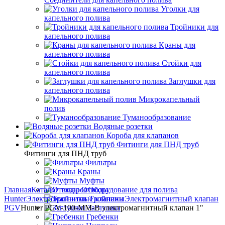
Уголки для
капельного полива
Тройники для
капельного полива
Краны для
капельного полива
Стойки для
капельного полива
Заглушки для
капельного полива
Микрокапельный
полив
Туманообразование
Водяные розетки
Короба для клапанов
Фитинги для ПНД труб
Фитинги для ПНД труб
Фильтры
Краны
Муфты
Главная
Каталог товаров
Отводы
Оборудование для полива
Hunter
Электромагнитные клапаны
Тройники
Электромагнитный клапан
PGV
Hunter PGV-100-MM-B электромагнитный клапан 1"
Заглушки
Гребенки