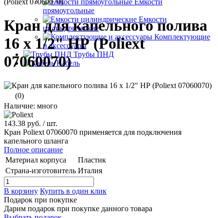
(Poliext 07060070)
Емкости
прямоугольные
Емкости
Кран для капельного полива
цилиндрические
Комплектующие
16 x 1/2" НР (Poliext
и аксессуары
Трубы ПНД
07060070)
Кабель
(0)
Наличие: много
143.38 руб.
/ шт.
Кран Poliext 07060070 применяется для подключения
капельного шланга
Полное описание
Материал корпуса
Пластик
Страна-изготовитель
Италия
В корзину
Купить в один клик
Подарок при покупке
Дарим подарок при покупке данного товара
Выбрать подарок