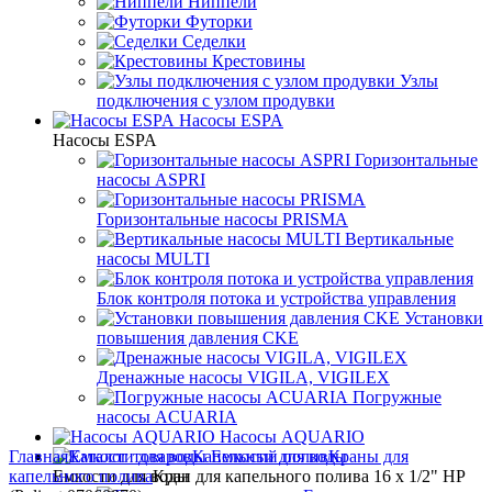
Ниппели
Футорки
Седелки
Крестовины
Узлы
подключения с узлом продувки
Насосы ESPA
Насосы ESPA
Горизонтальные
насосы ASPRI
Горизонтальные насосы PRISMA
Вертикальные
насосы MULTI
Блок контроля потока и устройства управления
Установки
повышения давления CKE
Дренажные насосы VIGILA, VIGILEX
Погружные
насосы ACUARIA
Насосы AQUARIO
Главная
Каталог товаров
Капельный полив
Емкости для воды
Краны для
капельного полива
Емкости для воды
Кран для капельного полива 16 x 1/2" НР