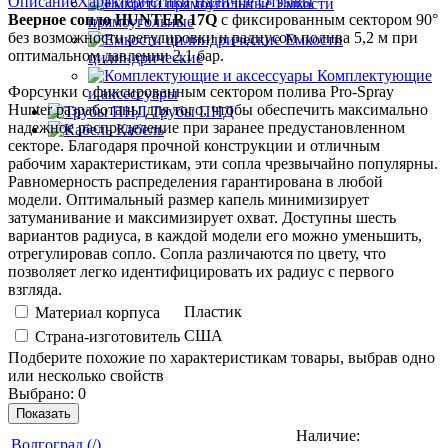
Описание
Характеристики
Наличие
Отзывы
Емкости
Веерное сопло HUNTER 17Q
с фиксированным сектором 90°
прямоугольные
без возможности регулировки и радиусом полива 5,2 м при
Емкости
оптимальном давлении 2,1 бар.
цилиндрические
Комплектующие
Форсунки с фиксированным сектором полива Pro-Spray
и аксессуары
Hunter разработаны для того, чтобы обеспечить максимально
Трубы ПНД
надежное распределение при заранее предустановленном
Кабель
секторе. Благодаря прочной конструкции и отличным
рабочим характеристикам, эти сопла чрезвычайно популярны.
Равномерность распределения гарантирована в любой
модели. Оптимальный размер капель минимизирует
затуманивание и максимизирует охват. Доступны шесть
вариантов радиуса, в каждой модели его можно уменьшить,
отрегулировав сопло. Сопла различаются по цвету, что
позволяет легко идентифицировать их радиус с первого
взгляда.
Пластик
Материал корпуса
США
Страна-изготовитель
Подберите похожие по характеристикам товары, выбрав одно
или несколько свойств
Выбрано:
0
Показать
Наличие:
Вoлгогpaд (/)