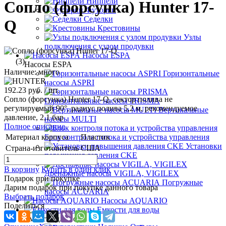
Ниппели
Сопло (форсунка) Hunter 17-
Футорки
Седелки
Q
Крестовины
Узлы
подключения с узлом продувки
Насосы ESPA
(3)
Насосы ESPA
Наличие: много
Горизонтальные
насосы ASPRI
192.23 руб.
/ шт.
Сопло (форсунка) Hunter 17-Q, сектор полива не
Горизонтальные насосы PRISMA
регулируемый 90°, радиус полива 5,2 м, рекомендуемое
Вертикальные
давление, 2,1 бар
насосы MULTI
Полное описание
Материал корпуса
Пластик
Блок контроля потока и устройства управления
Установки
Страна-изготовитель
США
повышения давления CKE
В корзину
Купить в один клик
Дренажные насосы VIGILA, VIGILEX
Подарок при покупке
Погружные
Дарим подарок при покупке данного товара
насосы ACUARIA
Выбрать подарок
Насосы AQUARIO
Поделиться
Емкости для воды
Емкости для воды