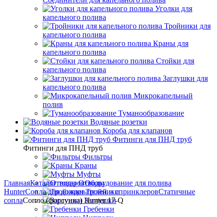
Уголки для
капельного полива
Тройники для
капельного полива
Краны для
капельного полива
Стойки для
капельного полива
Заглушки для
капельного полива
Микрокапельный
полив
Туманообразование
Водяные розетки
Короба для клапанов
Фитинги для ПНД труб
Фитинги для ПНД труб
Фильтры
Краны
Муфты
Главная
Каталог товаров
Отводы
Оборудование для полива
Hunter
Сопла для дождевателей и спринклеров
Тройники
Статичные
сопла
Сопло (форсунка) Hunter 17-Q
Заглушки
Гребенки