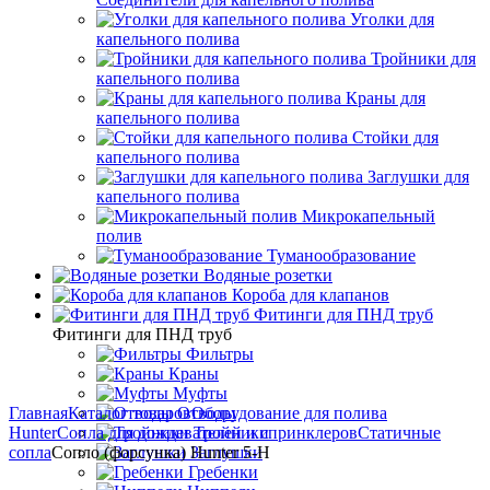
Уголки для
капельного полива
Тройники для
капельного полива
Краны для
капельного полива
Стойки для
капельного полива
Заглушки для
капельного полива
Микрокапельный
полив
Туманообразование
Водяные розетки
Короба для клапанов
Фитинги для ПНД труб
Фитинги для ПНД труб
Фильтры
Краны
Муфты
Главная
Каталог товаров
Отводы
Оборудование для полива
Hunter
Сопла для дождевателей и спринклеров
Тройники
Статичные
сопла
Сопло (форсунка) Hunter 5-Н
Заглушки
Гребенки