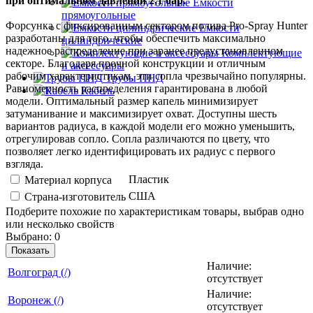
при оптимальном давлении 2,1 бар.
Емкости
прямоугольные
Форсунка с фиксированным сектором полива Pro-Spray Hunter
Емкости
разработаны для того, чтобы обеспечить максимально
цилиндрические
надежное распределение при заранее предустановленном
Комплектующие
секторе. Благодаря прочной конструкции и отличным
и аксессуары
рабочим характеристикам, эти сопла чрезвычайно популярны.
Трубы ПНД
Равномерность распределения гарантирована в любой
Кабель
модели. Оптимальный размер капель минимизирует
затуманивание и максимизирует охват. Доступны шесть
вариантов радиуса, в каждой модели его можно уменьшить,
отрегулировав сопло. Сопла различаются по цвету, что
позволяет легко идентифицировать их радиус с первого
взгляда.
Пластик
Материал корпуса
США
Страна-изготовитель
Подберите похожие по характеристикам товары, выбрав одно
или несколько свойств
Выбрано:
0
Показать
Наличие:
Вoлгогpaд (/)
отсутствует
Наличие:
Воронеж (/)
отсутствует