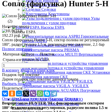
Ниппели
Сопло (форсунка) Hunter 5-Н
Футорки
Седелки
Крестовины
Узлы
(2)
подключения с узлом продувки
Наличие: много
Насосы ESPA
Насосы ESPA
192.23 руб.
/ шт.
Горизонтальные
Сопло (форсунка) Hunter 5-H, сектор полива не регулируемый
насосы ASPRI
180°, радиус полива 1,5 м, рекомендуемое давление, 2,1 бар
Полное описание
Горизонтальные насосы PRISMA
Материал корпуса
Пластик
Вертикальные
насосы MULTI
Страна-изготовитель
США
Блок контроля потока и устройства управления
В корзину
Купить в один клик
Установки
Подарок при покупке
повышения давления CKE
Дарим подарок при покупке данного товара
Выбрать подарок
Дренажные насосы VIGILA, VIGILEX
Поделиться
Погружные
насосы ACUARIA
Описание
Характеристики
Наличие
Отзывы
Насосы AQUARIO
Веерное сопло HUNTER 5H с фиксированным сектором
Емкости для воды
180° без возможности регулировки, радиусом полива 1.5 м
Емкости для воды