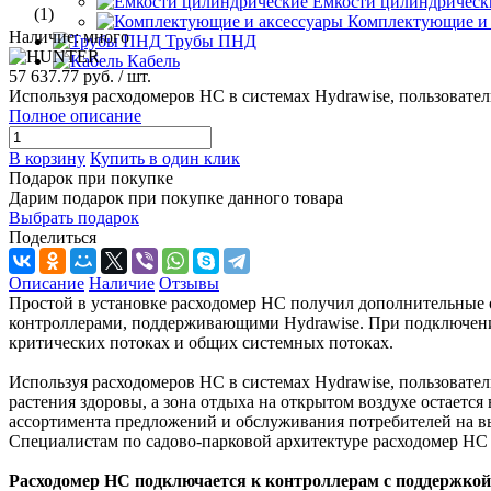
Емкости цилиндрическ
(1)
Комплектующие и 
Наличие: много
Трубы ПНД
Кабель
57 637.77 руб.
/ шт.
Используя расходомеров HC в системах Hydrawise, пользоват
Полное описание
В корзину
Купить в один клик
Подарок при покупке
Дарим подарок при покупке данного товара
Выбрать подарок
Поделиться
Описание
Наличие
Отзывы
Простой в установке расходомер HC получил дополнительные о
контроллерами, поддерживающими Hydrawise. При подключении
критических потоках и общих системных потоках.
Используя расходомеров HC в системах Hydrawise, пользовате
растения здоровы, а зона отдыха на открытом воздухе остаетс
ассортимента предложений и обслуживания потребителей на в
Специалистам по садово-парковой архитектуре расходомер HC
Расходомер HC подключается к контроллерам с поддержкой 