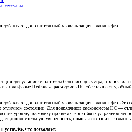
ие
аксессуары
ели добавляют дополнительный уровень защиты ландшафта.
пции для установки на трубы большого диаметра, что позволит 
 к платформе Hydrawise расходомер HC обеспечивает удобный 
ли добавляют дополнительный уровень защиты ландшафта. Это га
я в отличном состоянии. Для подрядчиков расходомеры HC — отл
ысшем уровне, поскольку проблемы могут быть устранены непос
 дает дополнительную уверенность, помогая сохранить созданн
Hydrawise, что позволяет: