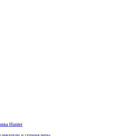
ива Hunter
деватели и спринклеры