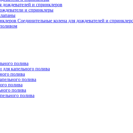
я дождевателей и спринклеров
ождеватели и спринклеры
клапаны
Соединительные колена для дождевателей и спринклер
 поливом
льного полива
 для капельного полива
ьного полива
апельного полива
ого полива
ьного полива
апельного полива