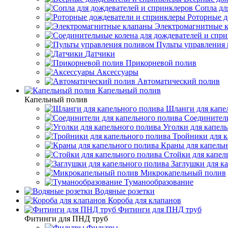
Сопла дл
Роторные д
Электромагнитные 
Пульты управления
Датчики
Прикорневой полив
Аксессуары
Автоматический полив
Капельный полив
Капельный полив
Шланги для капе
Соединители
Уголки для капел
Тройники для к
Краны для капельн
Стойки для капел
Заглушки для к
Микрокапельный полив
Туманообразование
Водяные розетки
Короба для клапанов
Фитинги для ПНД труб
Фитинги для ПНД труб
Фильтры