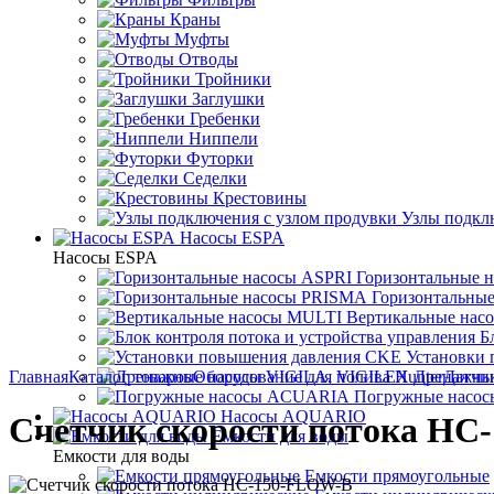
Краны
Муфты
Отводы
Тройники
Заглушки
Гребенки
Ниппели
Футорки
Седелки
Крестовины
Узлы подкл
Насосы ESPA
Насосы ESPA
Горизонтальные 
Горизонтальны
Вертикальные нас
Б
Установки
Главная
Каталог товаров
Оборудование для полива Hunter
Дренажны
Датчи
Погружные насо
Насосы AQUARIO
Счетчик скорости потока HC
Емкости для воды
Емкости для воды
Емкости прямоугольные