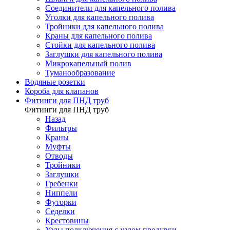
Соединители для капельного полива
Уголки для капельного полива
Тройники для капельного полива
Краны для капельного полива
Стойки для капельного полива
Заглушки для капельного полива
Микрокапельный полив
Туманообразование
Водяные розетки
Короба для клапанов
Фитинги для ПНД труб
Фитинги для ПНД труб
Назад
Фильтры
Краны
Муфты
Отводы
Тройники
Заглушки
Гребенки
Ниппели
Футорки
Седелки
Крестовины
Узлы подключения с узлом продувки