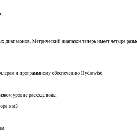
ы
 диапазонов. Метрический диапазон теперь имеет четыре размера
оллерам и программному обеспечению Hydrawise
изком уровне расхода воды
ора в м3
ям