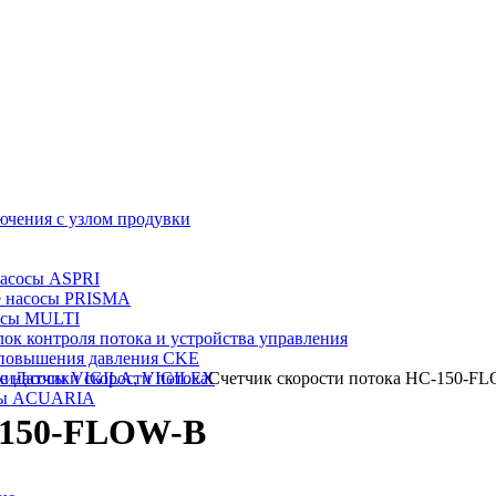
ючения с узлом продувки
насосы ASPRI
е насосы PRISMA
осы MULTI
лок контроля потока и устройства управления
 повышения давления CKE
е насосы VIGILA, VIGILEX
ки
Датчики скорости потока
Счетчик скорости потока HC-150-F
сы ACUARIA
-150-FLOW-B