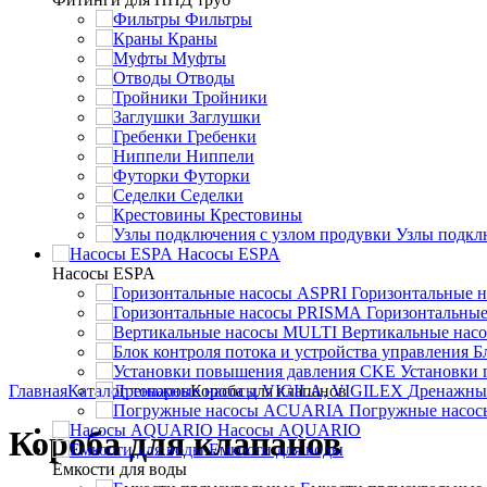
Фильтры
Краны
Муфты
Отводы
Тройники
Заглушки
Гребенки
Ниппели
Футорки
Седелки
Крестовины
Узлы подкл
Насосы ESPA
Насосы ESPA
Горизонтальные 
Горизонтальны
Вертикальные нас
Б
Установки
Главная
Каталог товаров
Короба для клапанов
Дренажны
Погружные насо
Насосы AQUARIO
Короба для клапанов
Емкости для воды
Емкости для воды