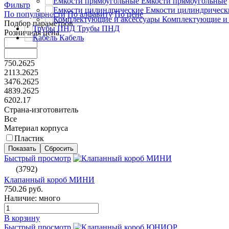
Емкости прямоугольные
Фильтр
Емкости цилиндрическ
По популярности
По алфавиту
По цене
Комплектующие и 
Подбор параметров
Трубы ПНД
Розничная цена
Кабель
750.2625
2113.2625
3476.2625
4839.2625
6202.17
Страна-изготовитель
Все
Материал корпуса
Пластик
Быстрый просмотр
(3792)
Клапанный короб МИНИ
750.26 руб.
Наличие: много
В корзину
Быстрый просмотр