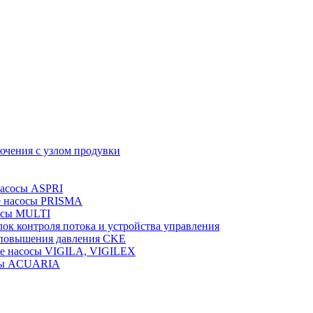
ючения с узлом продувки
насосы ASPRI
е насосы PRISMA
осы MULTI
лок контроля потока и устройства управления
 повышения давления CKE
е насосы VIGILA, VIGILEX
сы ACUARIA