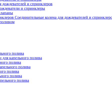
я дождевателей и спринклеров
ождеватели и спринклеры
клапаны
Соединительные колена для дождевателей и спринклер
 поливом
льного полива
 для капельного полива
ьного полива
апельного полива
ого полива
ьного полива
апельного полива