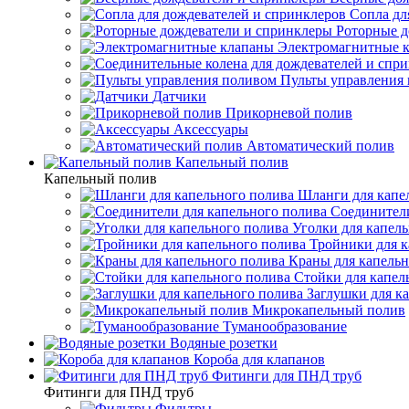
Сопла дл
Роторные д
Электромагнитные 
Пульты управления
Датчики
Прикорневой полив
Аксессуары
Автоматический полив
Капельный полив
Капельный полив
Шланги для капе
Соединители
Уголки для капел
Тройники для к
Краны для капельн
Стойки для капел
Заглушки для к
Микрокапельный полив
Туманообразование
Водяные розетки
Короба для клапанов
Фитинги для ПНД труб
Фитинги для ПНД труб
Фильтры