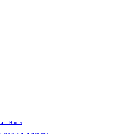
ива Hunter
деватели и спринклеры