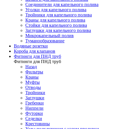
Соединители для капельного полива
Уголки для капельного полива
Тройники для капельного полива
Краны для капельного полива
Стойки для капельного полива
Заглушки для капельного полива
Микрокапельный полив
Туманообразование
Водяные розетки
Короба для клапанов
Фитинги для ПНД труб
Фитинги для ПНД труб
Назад
Фильтры
Краны
Муфты
Отводы
Тройники
Заглушки
Гребенки
Ниппели
Футорки
Седелки
Крестовины
Узлы подключения с узлом продувки