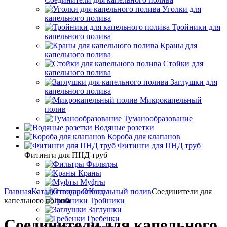
Уголки для
капельного полива
Тройники для
капельного полива
Краны для
капельного полива
Стойки для
капельного полива
Заглушки для
капельного полива
Микрокапельный
полив
Туманообразование
Водяные розетки
Короба для клапанов
Фитинги для ПНД труб
Фитинги для ПНД труб
Фильтры
Краны
Муфты
Главная
Каталог товаров
Отводы
Капельный полив
Соединители для
капельного полива
Тройники
Заглушки
Гребенки
Соединители для капельного