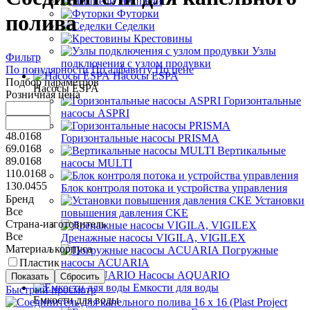
Ниппели
Футорки
полива
Седелки
Крестовины
Узлы
Фильтр
подключения с узлом продувки
По популярности
По алфавиту
По цене
Насосы ESPA
Подбор параметров
Насосы ESPA
Розничная цена
Горизонтальные
насосы ASPRI
48.0168
Горизонтальные насосы PRISMA
69.0168
Вертикальные
89.0168
насосы MULTI
110.0168
130.0455
Блок контроля потока и устройства управления
Бренд
Установки
Все
повышения давления CKE
Страна-изготовитель
Все
Дренажные насосы VIGILA, VIGILEX
Материал корпуса
Погружные
Пластик
насосы ACUARIA
Насосы AQUARIO
Емкости для воды
Быстрый просмотр
Емкости для воды