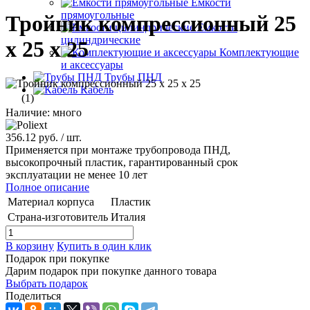
Емкости
прямоугольные
Тройник компрессионный 25
Емкости
цилиндрические
x 25 x 25
Комплектующие
и аксессуары
Трубы ПНД
Кабель
(1)
Наличие: много
356.12 руб.
/ шт.
Применяется при монтаже трубопровода ПНД,
высокопрочный пластик, гарантированный срок
эксплуатации не менее 10 лет
Полное описание
Материал корпуса
Пластик
Страна-изготовитель
Италия
В корзину
Купить в один клик
Подарок при покупке
Дарим подарок при покупке данного товара
Выбрать подарок
Поделиться