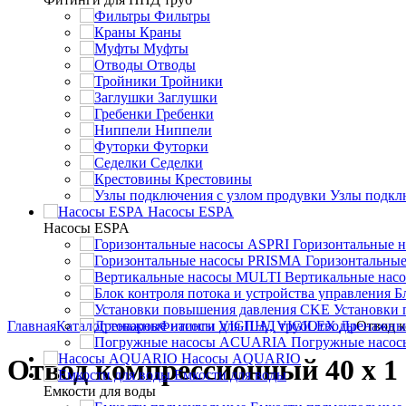
Фильтры
Краны
Муфты
Отводы
Тройники
Заглушки
Гребенки
Ниппели
Футорки
Седелки
Крестовины
Узлы подкл
Насосы ESPA
Насосы ESPA
Горизонтальные 
Горизонтальны
Вертикальные нас
Б
Установки
Главная
Каталог товаров
Фитинги для ПНД труб
Отводы
Дренажны
Отвод к
Погружные насо
Насосы AQUARIO
Отвод компрессионный 40 x 1
Емкости для воды
Емкости для воды