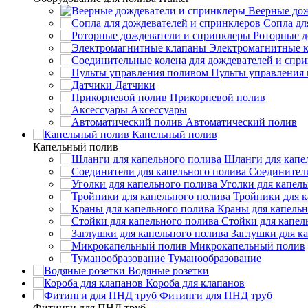
Веерные дож
Сопла дл
Роторные д
Электромагнитные 
Пульты управления
Датчики
Прикорневой полив
Аксессуары
Автоматический полив
Капельный полив
Капельный полив
Шланги для капе
Соединители
Уголки для капел
Тройники для к
Краны для капельн
Стойки для капел
Заглушки для к
Микрокапельный полив
Туманообразование
Водяные розетки
Короба для клапанов
Фитинги для ПНД труб
Фитинги для ПНД труб