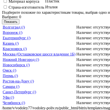
Пластик
Материал корпуса
Италия
Страна-изготовитель
Подберите похожие по характеристикам товары, выбрав одно и
Выбрано:
0
Показать
Вoлгогpaд (/)
Наличие:
отсутству
Воронеж (/)
Наличие:
отсутству
Екатеринбург (/)
Наличие:
отсутству
Казань (/)
Наличие:
отсутству
Красноярск (/)
Наличие:
отсутству
Москва (Осташковское шоссе владение 1Б)
Наличие:
отсутству
Нижний Новгород (/)
Наличие:
отсутству
Новосибирск (/)
Наличие:
отсутству
Омск (/)
Наличие:
отсутству
Пермь (/)
Наличие:
отсутству
Ростов-на-Дону (/)
Наличие:
отсутству
Самара (/)
Наличие:
отсутству
Санкт-Петербург (/)
Наличие:
отсутству
Уфа (/)
Наличие:
отсутству
Челябинск (/)
Наличие:
отсутству
/home/v/vodoley77/vodoley-poliv.ru/public_html/bitrix/templates/mag