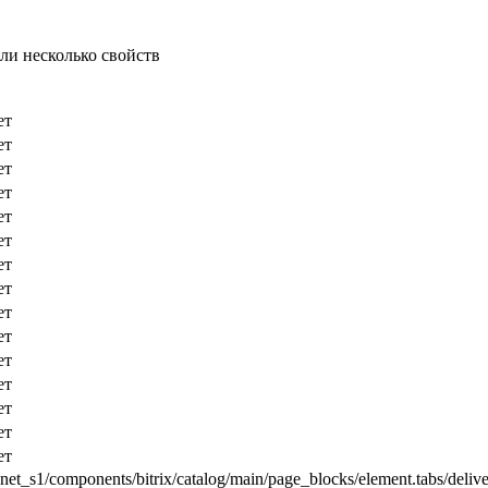
ли несколько свойств
ет
ет
ет
ет
ет
ет
ет
ет
ет
ет
ет
ет
ет
ет
ет
net_s1/components/bitrix/catalog/main/page_blocks/element.tabs/deliv