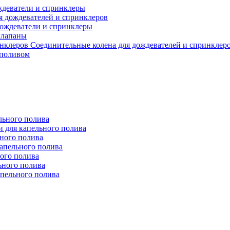
деватели и спринклеры
я дождевателей и спринклеров
ождеватели и спринклеры
клапаны
Соединительные колена для дождевателей и спринклер
 поливом
льного полива
 для капельного полива
ьного полива
апельного полива
ого полива
ьного полива
апельного полива