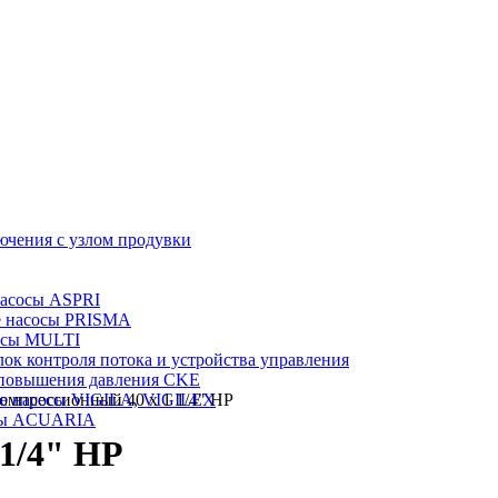
ючения с узлом продувки
насосы ASPRI
е насосы PRISMA
осы MULTI
лок контроля потока и устройства управления
 повышения давления CKE
е насосы VIGILA, VIGILEX
омпрессионный 40 x 1 1/4" НР
сы ACUARIA
 1/4" НР