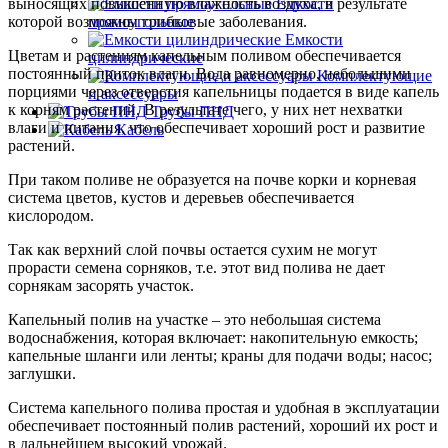
выносящих повышенную влажность воздуха, в результате
Емкости
которой возможны грибковые заболевания.
прямоугольные
Емкости
Цветам и растениям капельным поливом обеспечивается
цилиндрические
постоянный приток влаги. Вода равномерно, небольшими
Комплектующие
порциями через отверстия капельницы подается в виде капель
и аксессуары
к корням растений. В результате чего, у них нет нехватки
Трубы ПНД
влаги и питания, что обеспечивает хороший рост и развитие
Кабель
растений.
При таком поливе не образуется на почве корки и корневая
система цветов, кустов и деревьев обеспечивается
кислородом.
Так как верхний слой почвы остается сухим не могут
прорасти семена сорняков, т.е. этот вид полива не дает
сорнякам засорять участок.
Капельный полив на участке – это небольшая система
водоснабжения, которая включает: накопительную емкость;
капельные шланги или ленты; краны для подачи воды; насос;
заглушки.
Система капельного полива простая и удобная в эксплуатации
обеспечивает постоянный полив растений, хороший их рост и
в дальнейшем высокий урожай.