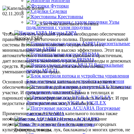
Ниппели
Футорки
Седелки
02.11.2018
Крестовины
Узлы
подключения с узлом продувки
Насосы ESPA
Чтобы получить хороший урожай, необходимо обеспечение
Насосы ESPA
правильного и достаточного полива. Применение капельной
Горизонтальные
системы автополива позволяет осуществить это с
насосы ASPRI
минимальными затратами и высоко эффективно. Этот вид
автоматического полива является удобным и практичным,
Горизонтальные насосы PRISMA
дает возможность экономного расходования воды и денежных
Вертикальные
средств. Кроме этого улучшается качество почвы,
насосы MULTI
уменьшаются затраты труда.
Блок контроля потока и устройства управления
Основной целью системы капельного полива является
Установки
обеспечение растений водой в период отсутствия человека на
повышения давления CKE
участке. И прежде всего она необходима в теплицах и
парниках, куда атмосферные осадки попасть не могут. И при
Дренажные насосы VIGILA, VIGILEX
недостатке влаги растения могут погибнуть.
Погружные
Применение автоматического капельного полива также
насосы ACUARIA
необходимо там, где такая система как дождевание
Насосы AQUARIO
недопустима. Это относится к большинству огородных
Емкости для воды
культур (перцы, томаты, лук, баклажаны) и многих цветов, не
Емкости для воды