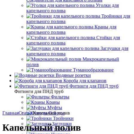
Уголки для
капельного полива
Тройники для
капельного полива
Краны для
капельного полива
Стойки для
капельного полива
Заглушки для
капельного полива
Микрокапельный
полив
Туманообразование
Водяные розетки
Короба для клапанов
Фитинги для ПНД труб
Фитинги для ПНД труб
Фильтры
Краны
Муфты
Главная
Статьи
Капельный полив
Отводы
Тройники
Заглушки
Капельный полив
Гребенки