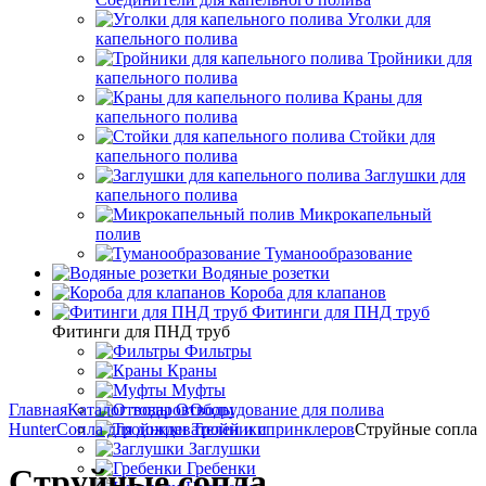
Уголки для
капельного полива
Тройники для
капельного полива
Краны для
капельного полива
Стойки для
капельного полива
Заглушки для
капельного полива
Микрокапельный
полив
Туманообразование
Водяные розетки
Короба для клапанов
Фитинги для ПНД труб
Фитинги для ПНД труб
Фильтры
Краны
Муфты
Главная
Каталог товаров
Отводы
Оборудование для полива
Hunter
Сопла для дождевателей и спринклеров
Тройники
Струйные сопла
Заглушки
Гребенки
Струйные сопла