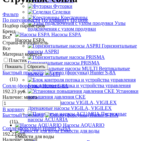
Ниппели
Футорки
Седелки
Фильтр
Крестовины
По популярности
По алфавиту
По цене
Узлы
Подбор параметров
подключения с узлом продувки
Бренд
Насосы ESPA
Все
Насосы ESPA
Страна-изготовитель
Горизонтальные
Все
насосы ASPRI
Материал корпуса
Пластик
Горизонтальные насосы PRISMA
Вертикальные
Быстрый просмотр
насосы MULTI
(11)
Блок контроля потока и устройства управления
Сопло (форсунка) Hunter S-8A
Установки
192.23 руб.
повышения давления CKE
Наличие: много
Дренажные насосы VIGILA, VIGILEX
В корзину
Погружные
Быстрый просмотр
насосы ACUARIA
(11)
Насосы AQUARIO
Сопло (форсунка) Hunter S-16А
Емкости для воды
192.23 руб.
Емкости для воды
Наличие: много