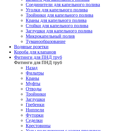
Соединители для капельного полива
Уголки для капельного полива
Тройники для капельного полива
Краны для капельного полива
Стойки для капельного полива
Заглушки для капельного полива
Микрокапельный полив
Туманообразование
Водяные розетки
Короба для клапанов
Фитинги для ПНД труб
Фитинги для ПНД труб
Назад
Фильтры
Краны
Муфты
Отводы
Тройники
Заглушки
Гребенки
Ниппели
Футорки
Седелки
Крестовины
Узлы подключения с узлом продувки