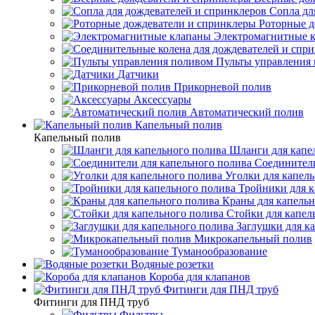
Сопла дл
Роторные д
Электромагнитные 
Пульты управления
Датчики
Прикорневой полив
Аксессуары
Автоматический полив
Капельный полив
Капельный полив
Шланги для капе
Соединители
Уголки для капел
Тройники для к
Краны для капельн
Стойки для капел
Заглушки для к
Микрокапельный полив
Туманообразование
Водяные розетки
Короба для клапанов
Фитинги для ПНД труб
Фитинги для ПНД труб
Фильтры