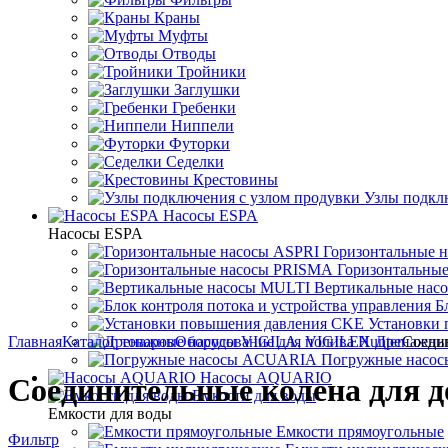
Краны
Муфты
Отводы
Тройники
Заглушки
Гребенки
Ниппели
Футорки
Седелки
Крестовины
Узлы подкл
Насосы ESPA
Насосы ESPA
Горизонтальные 
Горизонтальны
Вертикальные нас
Б
Установки
Главная
Каталог товаров
Оборудование для полива Hunter
Дренажны
Соеди
Погружные насо
Насосы AQUARIO
Соединительные колена для д
Емкости для воды
Емкости для воды
Емкости прямоугольные
Фильтр