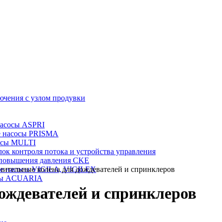
ючения с узлом продувки
насосы ASPRI
е насосы PRISMA
осы MULTI
лок контроля потока и устройства управления
 повышения давления CKE
е насосы VIGILA, VIGILEX
нительные колена для дождевателей и спринклеров
сы ACUARIA
ождевателей и спринклеров