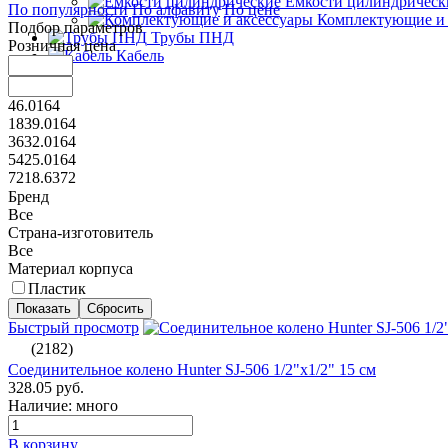
Емкости цилиндрическ
По популярности
По алфавиту
По цене
Комплектующие и 
Подбор параметров
Трубы ПНД
Розничная цена
Кабель
46.0164
1839.0164
3632.0164
5425.0164
7218.6372
Бренд
Все
Страна-изготовитель
Все
Материал корпуса
Пластик
Быстрый просмотр
(2182)
Соединительное колено Hunter SJ-506 1/2"х1/2" 15 см
328.05 руб.
Наличие: много
В корзину