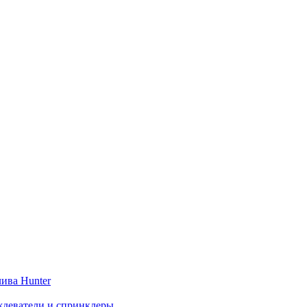
ива Hunter
деватели и спринклеры