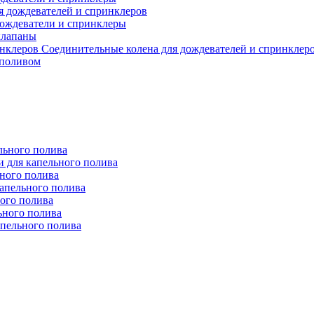
я дождевателей и спринклеров
ождеватели и спринклеры
клапаны
Соединительные колена для дождевателей и спринклер
 поливом
льного полива
 для капельного полива
ьного полива
апельного полива
ого полива
ьного полива
апельного полива