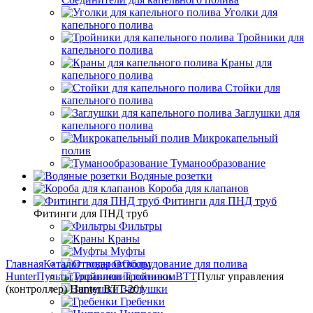
Уголки для
капельного полива
Тройники для
капельного полива
Краны для
капельного полива
Стойки для
капельного полива
Заглушки для
капельного полива
Микрокапельный
полив
Туманообразование
Водяные розетки
Короба для клапанов
Фитинги для ПНД труб
Фитинги для ПНД труб
Фильтры
Краны
Муфты
Главная
Каталог товаров
Отводы
Оборудование для полива
Hunter
Пульты управления поливом
Тройники
BTT
Пульт управления
(контроллер) Hunter BTT-201
Заглушки
Гребенки