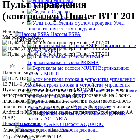
Ниппели
Пульт управления
Футорки
Седелки
(контроллер) Hunter BTT-201
Крестовины
Узлы
подключения с узлом продувки
Новинка
Насосы ESPA
Мы рекомендуем
Насосы ESPA
Горизонтальные
насосы ASPRI
Горизонтальные насосы PRISMA
(0)
Вертикальные
Наличие: много
насосы MULTI
13 711.40 руб.
/ шт.
Блок контроля потока и устройства управления
Пульт управления (контроллер) BTT-201
, для установки
Установки
непосредственно в зоне полива, фиксированный на 2 зоны,
повышения давления CKE
пластиковый корпус, защита от влаги и пыли, возможность
подключения к смартфону через Bluetooth, приложения для
Дренажные насосы VIGILA, VIGILEX
Android и IOS на русском языке, питание от 2-х батареек АА
Погружные
(1,5В)
насосы ACUARIA
Полное описание
Насосы AQUARIO
Материал корпуса
Пластик
Емкости для воды
Емкости для воды
Страна-изготовитель
США