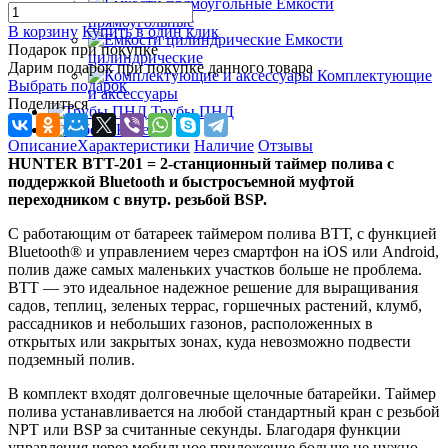
Емкости
прямоугольные
В корзину
Купить в один клик
Емкости
Подарок при покупке
цилиндрические
Дарим подарок при покупке данного товара
Комплектующие
Выбрать подарок
и аксессуары
Поделиться
Трубы ПНД
Кабель
Описание
Характеристики
Наличие
Отзывы
HUNTER BTT-201 = 2-станционный таймер полива с
поддержкой Bluetooth и быстросъемной муфтой
переходником с внутр. резьбой BSP.
С работающим от батареек таймером полива ВТТ, с функцией
Bluetooth® и управлением через смартфон на iOS или Android,
полив даже самых маленьких участков больше не проблема.
BTT — это идеальное надежное решение для выращивания
садов, теплиц, зеленых террас, горшечных растений, клумб,
рассадников и небольших газонов, расположенных в
открытых или закрытых зонах, куда невозможно подвести
подземный полив.
В комплект входят долговечные щелочные батарейки. Таймер
полива устанавливается на любой стандартный кран с резьбой
NPT или BSP за считанные секунды. Благодаря функции
управления через мобильное приложение больше не нужно