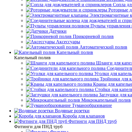
Сопла дл
Роторные д
Электромагнитные 
Пульты управления
Датчики
Прикорневой полив
Аксессуары
Автоматический полив
Капельный полив
Капельный полив
Шланги для капе
Соединители
Уголки для капел
Тройники для к
Краны для капельн
Стойки для капел
Заглушки для к
Микрокапельный полив
Туманообразование
Водяные розетки
Короба для клапанов
Фитинги для ПНД труб
Фитинги для ПНД труб
Фильтры