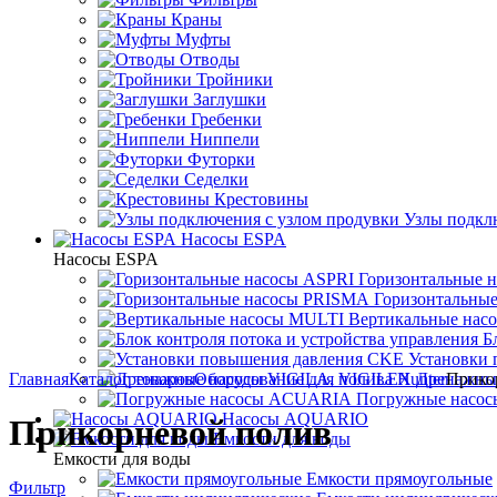
Краны
Муфты
Отводы
Тройники
Заглушки
Гребенки
Ниппели
Футорки
Седелки
Крестовины
Узлы подкл
Насосы ESPA
Насосы ESPA
Горизонтальные 
Горизонтальны
Вертикальные нас
Б
Установки
Главная
Каталог товаров
Оборудование для полива Hunter
Дренажны
Прико
Погружные насо
Насосы AQUARIO
Прикорневой полив
Емкости для воды
Емкости для воды
Емкости прямоугольные
Фильтр