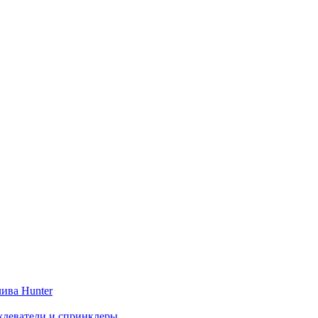
ива Hunter
деватели и спринклеры