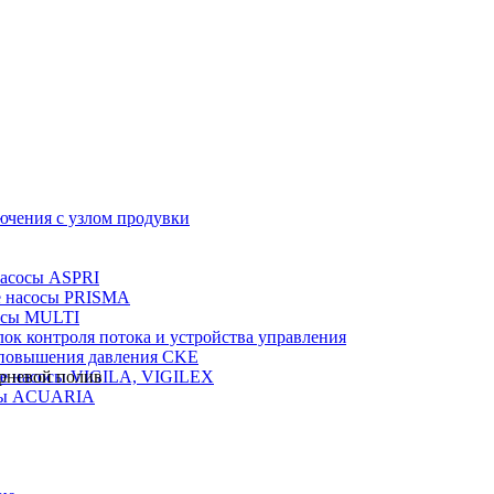
ючения с узлом продувки
насосы ASPRI
е насосы PRISMA
осы MULTI
лок контроля потока и устройства управления
 повышения давления CKE
е насосы VIGILA, VIGILEX
рневой полив
сы ACUARIA