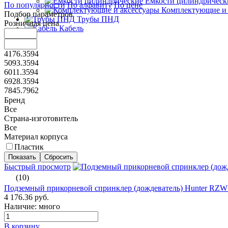
Емкости цилиндрическ
По популярности
По алфавиту
По цене
Комплектующие и 
Подбор параметров
Трубы ПНД
Розничная цена
Кабель
4176.3594
5093.3594
6011.3594
6928.3594
7845.7962
Бренд
Все
Страна-изготовитель
Все
Материал корпуса
Пластик
Быстрый просмотр
(10)
Подземный прикорневой спринклер (дождеватель) Hunter RZW
4 176.36 руб.
Наличие: много
В корзину