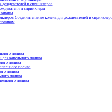
я дождевателей и спринклеров
ождеватели и спринклеры
клапаны
Соединительные колена для дождевателей и спринклер
 поливом
льного полива
 для капельного полива
ьного полива
апельного полива
ого полива
ьного полива
апельного полива