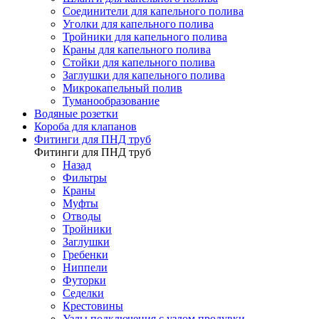
Соединители для капельного полива
Уголки для капельного полива
Тройники для капельного полива
Краны для капельного полива
Стойки для капельного полива
Заглушки для капельного полива
Микрокапельный полив
Туманообразование
Водяные розетки
Короба для клапанов
Фитинги для ПНД труб
Фитинги для ПНД труб
Назад
Фильтры
Краны
Муфты
Отводы
Тройники
Заглушки
Гребенки
Ниппели
Футорки
Седелки
Крестовины
Узлы подключения с узлом продувки